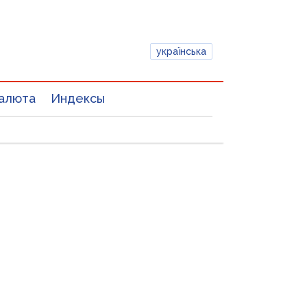
українська
алюта
Индексы