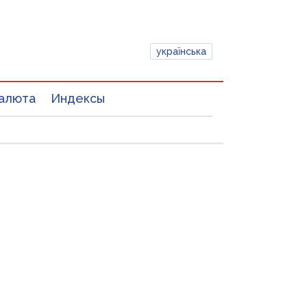
українська
алюта
Индексы