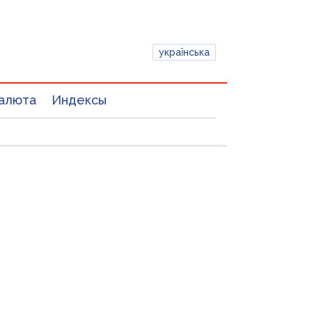
українська
алюта
Индексы