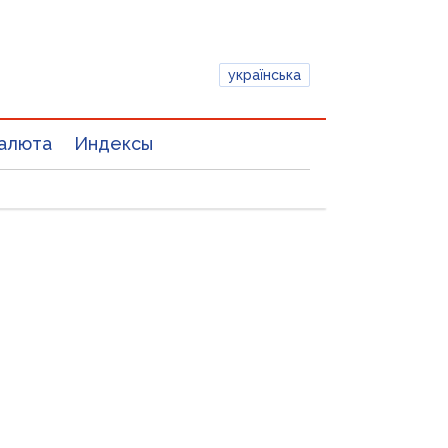
українська
алюта
Индексы