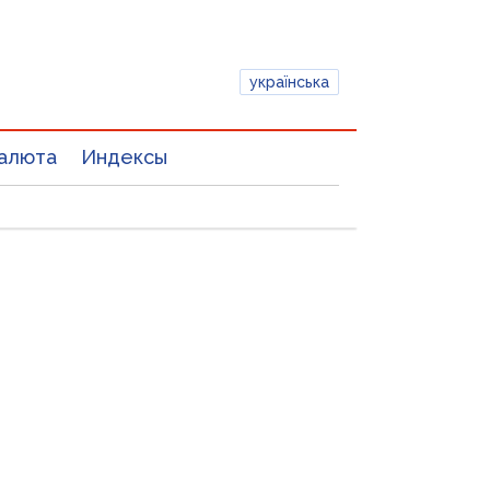
українська
алюта
Индексы