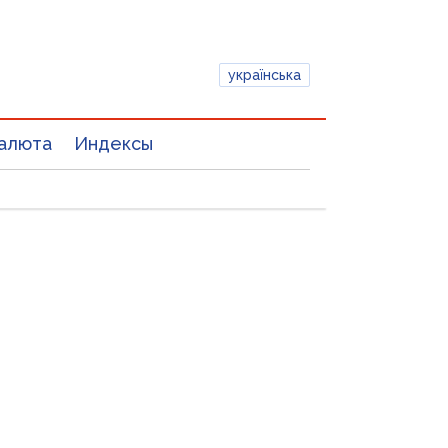
українська
алюта
Индексы