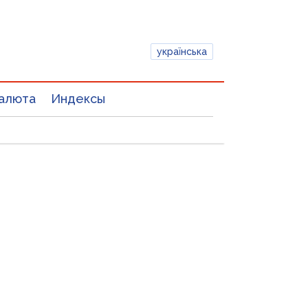
українська
алюта
Индексы