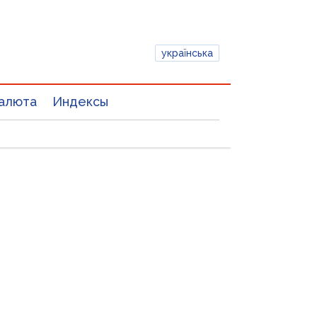
українська
алюта
Индексы