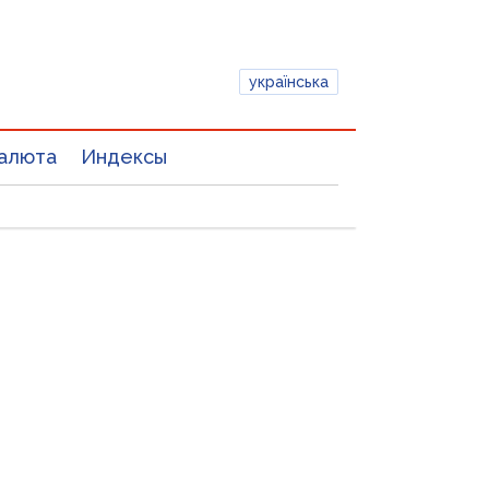
українська
алюта
Индексы