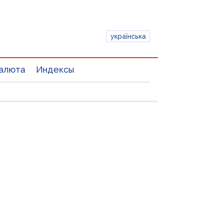
українська
алюта
Индексы