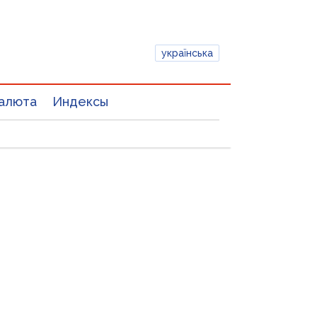
українська
алюта
Индексы