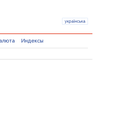
українська
алюта
Индексы