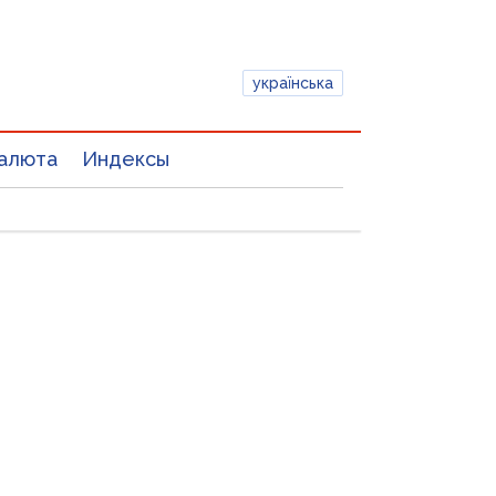
українська
алюта
Индексы