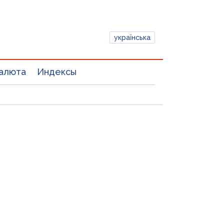
українська
алюта
Индексы