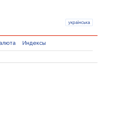
українська
алюта
Индексы