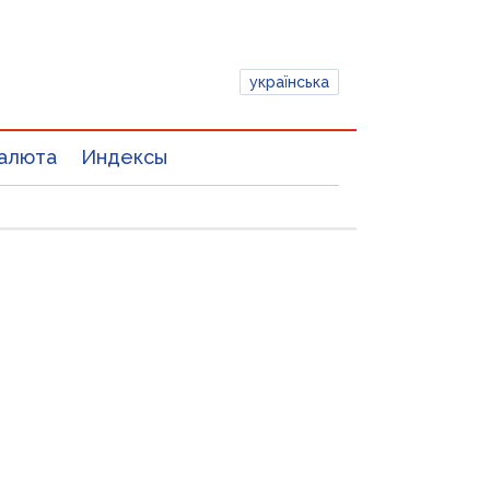
українська
алюта
Индексы