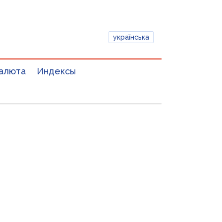
українська
алюта
Индексы