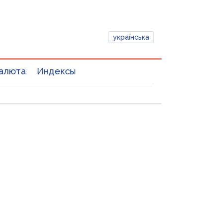
українська
алюта
Индексы