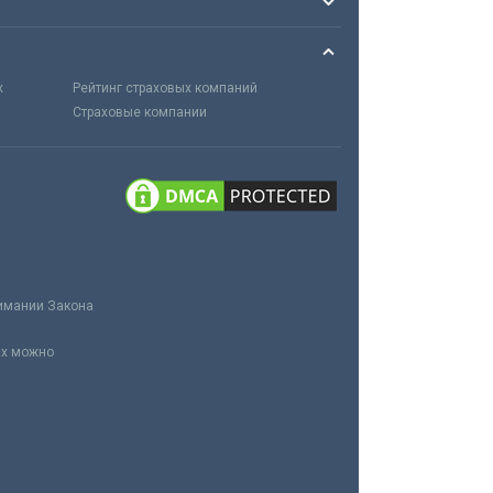
х
Рейтинг страховых компаний
Страховые компании
нимании Закона
ах можно