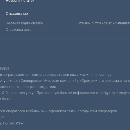
Новости и статьи
Страхование
Зеленая карта онлайн
Отзывы о страховых компания
Страховка авто
06859
тах разрешается только с гиперссылкой вида: www.minfin.com.ua
Актуально», «Спецпроект», «Новости компаний», «Промо» – это реклама в по
ственность несёт рекламодатель.
ой банковских услуг. Проверенную банком информацию о продуктах и услуг
 банка.
ров операторов мобильной и городской связи по тарифам операторов
:00
 1-Б, 3-й этаж