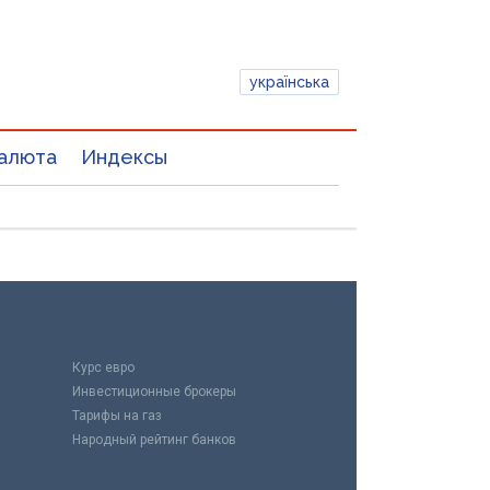
українська
алюта
Индексы
Курс евро
Инвестиционные брокеры
Тарифы на газ
Народный рейтинг банков