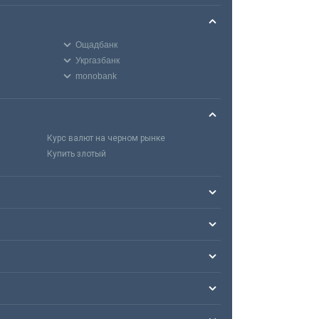
Ощадбанк
Укргазбанк
monobank
Курс валют на черном рынке
Купить злотый