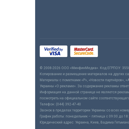
© 2008-2026 ООО «МинфинМедиа». Код ЕГРПОУ: 355
Копирование и размещение материалов на других сай
Материалы с пометками «Р», «Новости партнёров», «
Украины «О рекламе». За содержание рекламы ответ
Информация на данной странице не является реклам
посмотреть на официальном сайте соответствующего
Телефон: (044) 392-47-40
Звонок в пределах территории Украины со всех номе
График работы: понедельник – пятница с 09:00 до 18
Юридический адрес: Украина, Киев, Вадима Гетьмана,