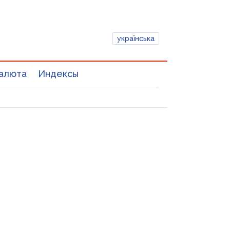
українська
алюта
Индексы