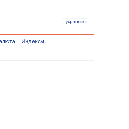
українська
алюта
Индексы