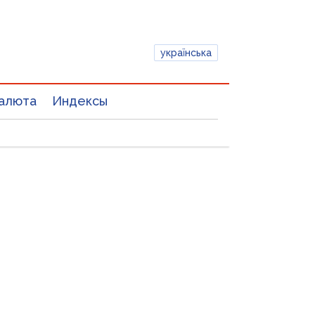
українська
алюта
Индексы