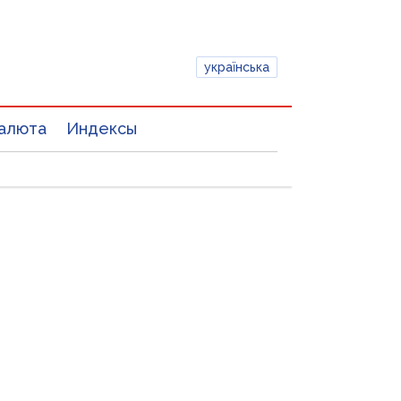
українська
алюта
Индексы