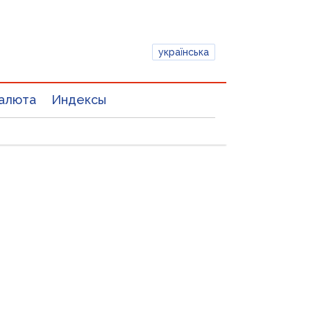
українська
алюта
Индексы