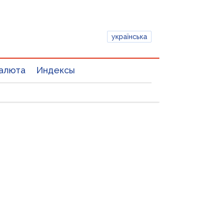
українська
алюта
Индексы