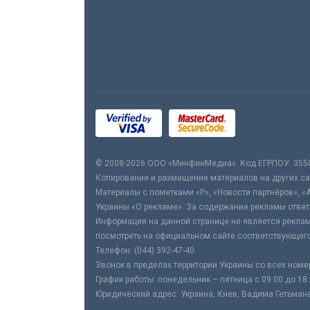
© 2008-2026 ООО «МинфинМедиа». Код ЕГРПОУ: 355
Копирование и размещение материалов на других сай
Материалы с пометками «Р», «Новости партнёров», «
Украины «О рекламе». За содержание рекламы ответ
Информация на данной странице не является реклам
посмотреть на официальном сайте соответствующего
Телефон: (044) 392-47-40
Звонок в пределах территории Украины со всех номе
График работы: понедельник – пятница с 09:00 до 18
Юридический адрес: Украина, Киев, Вадима Гетьмана,