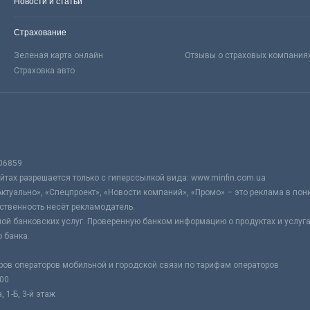
Новости и статьи
Страхование
Зеленая карта онлайн
Отзывы о страховых компания
Страховка авто
06859
тах разрешается только с гиперссылкой вида: www.minfin.com.ua
Актуально», «Спецпроект», «Новости компаний», «Промо» – это реклама в по
ственность несёт рекламодатель.
ой банковских услуг. Проверенную банком информацию о продуктах и услуг
 банка.
ров операторов мобильной и городской связи по тарифам операторов
:00
 1-Б, 3-й этаж