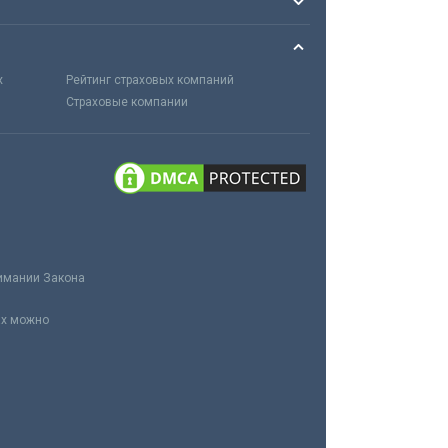
х
Рейтинг страховых компаний
Страховые компании
нимании Закона
ах можно