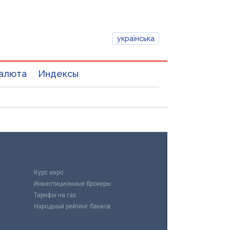
українська
алюта
Индексы
Курс евро
Инвестиционные брокеры
Тарифы на газ
Народный рейтинг банков