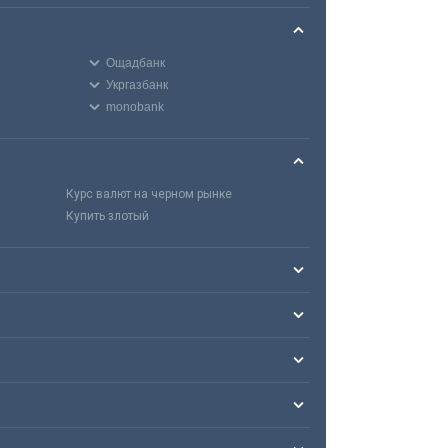
Ощадбанк
Укргазбанк
monobank
Курс валют на черном рынке
Купить злотый