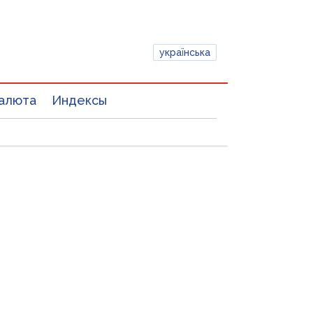
українська
алюта
Индексы