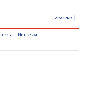
українська
алюта
Индексы