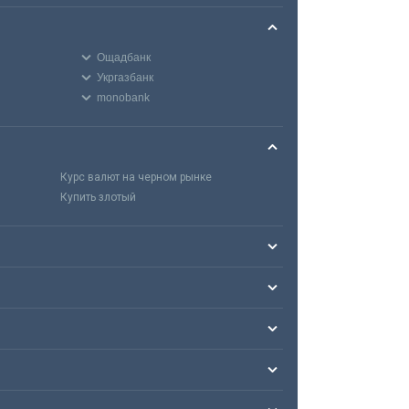
Ощадбанк
Укргазбанк
monobank
Курс валют на черном рынке
Купить злотый