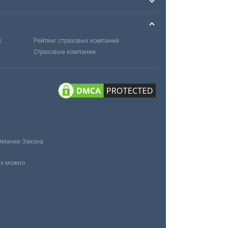
х
Рейтинг страховых компаний
Страховые компании
нимании Закона
ах можно