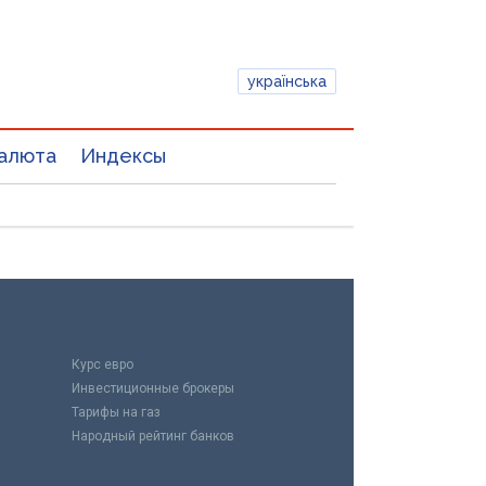
українська
алюта
Индексы
Курс евро
Инвестиционные брокеры
Тарифы на газ
Народный рейтинг банков