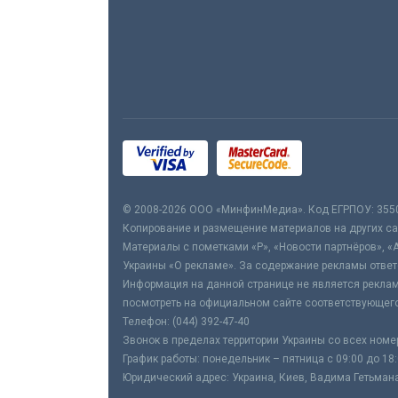
© 2008-2026 ООО «МинфинМедиа». Код ЕГРПОУ: 355
Копирование и размещение материалов на других сай
Материалы с пометками «Р», «Новости партнёров», «
Украины «О рекламе». За содержание рекламы ответ
Информация на данной странице не является реклам
посмотреть на официальном сайте соответствующего
Телефон: (044) 392-47-40
Звонок в пределах территории Украины со всех номе
График работы: понедельник – пятница с 09:00 до 18
Юридический адрес: Украина, Киев, Вадима Гетьмана,