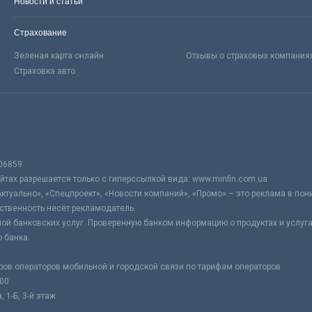
Новости и статьи
Страхование
Зеленая карта онлайн
Отзывы о страховых компания
Страховка авто
06859
тах разрешается только с гиперссылкой вида: www.minfin.com.ua
Актуально», «Спецпроект», «Новости компаний», «Промо» – это реклама в по
ственность несёт рекламодатель.
ой банковских услуг. Проверенную банком информацию о продуктах и услуг
 банка.
ров операторов мобильной и городской связи по тарифам операторов
:00
 1-Б, 3-й этаж