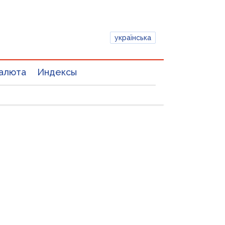
українська
алюта
Индексы