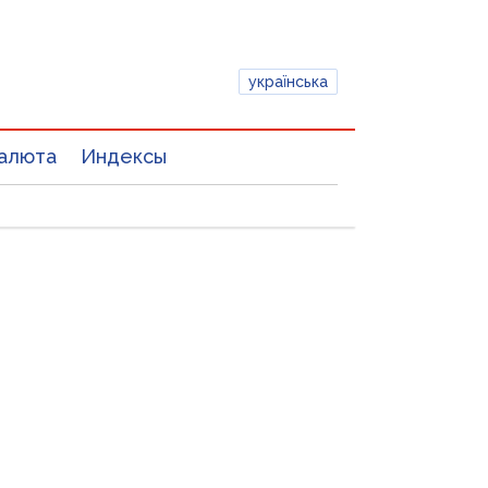
українська
алюта
Индексы