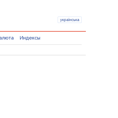
українська
алюта
Индексы