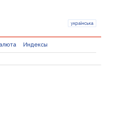
українська
алюта
Индексы