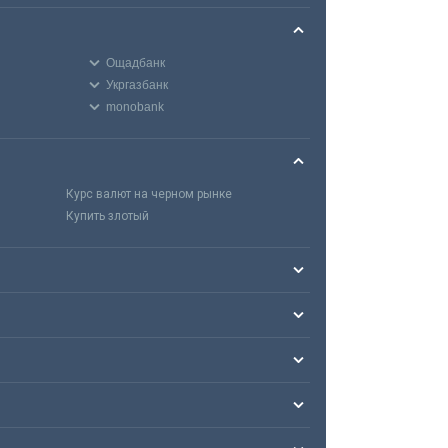
Ощадбанк
Укргазбанк
monobank
Курс валют на черном рынке
Купить злотый