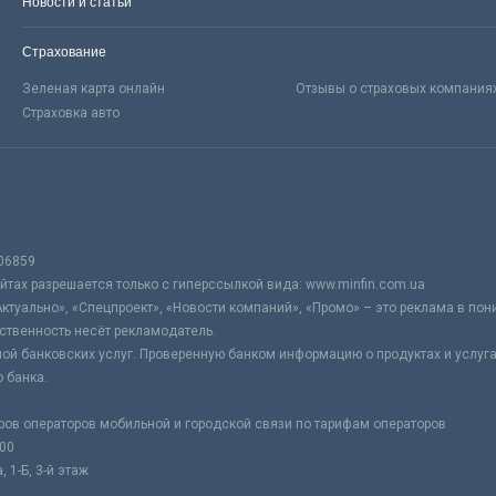
Новости и статьи
Страхование
Зеленая карта онлайн
Отзывы о страховых компания
Страховка авто
06859
тах разрешается только с гиперссылкой вида: www.minfin.com.ua
Актуально», «Спецпроект», «Новости компаний», «Промо» – это реклама в по
ственность несёт рекламодатель.
ой банковских услуг. Проверенную банком информацию о продуктах и услуг
 банка.
ров операторов мобильной и городской связи по тарифам операторов
:00
 1-Б, 3-й этаж