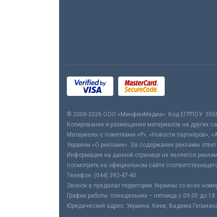
© 2008-2026 ООО «МинфинМедиа». Код ЕГРПОУ: 355
Копирование и размещение материалов на других сай
Материалы с пометками «Р», «Новости партнёров», «
Украины «О рекламе». За содержание рекламы ответ
Информация на данной странице не является реклам
посмотреть на официальном сайте соответствующего
Телефон: (044) 392-47-40
Звонок в пределах территории Украины со всех номе
График работы: понедельник – пятница с 09:00 до 18
Юридический адрес: Украина, Киев, Вадима Гетьмана,