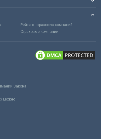
х
Рейтинг страховых компаний
Страховые компании
нимании Закона
ах можно