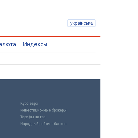
українська
алюта
Индексы
Курс евро
Инвестиционные брокеры
Тарифы на газ
Народный рейтинг банков