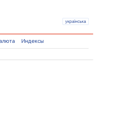
українська
алюта
Индексы