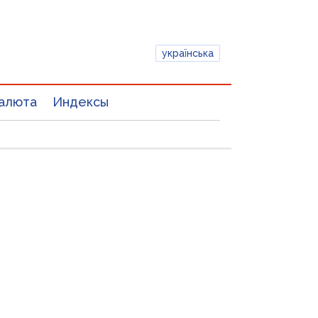
українська
алюта
Индексы