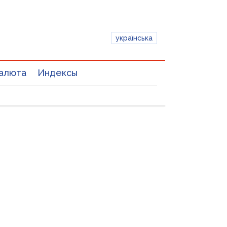
українська
алюта
Индексы