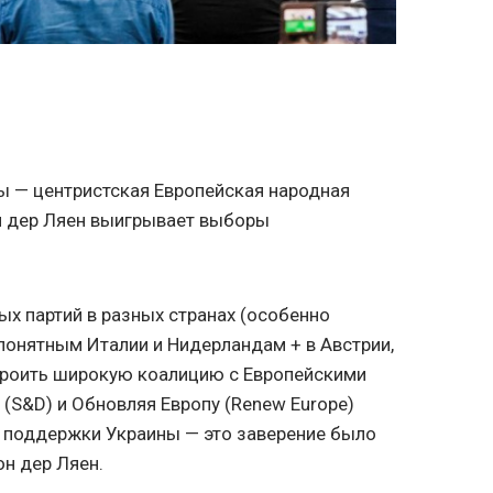
ы — центристская Европейская народная
он дер Ляен выигрывает выборы
ых партий в разных странах (особенно
 понятным Италии и Нидерландам + в Австрии,
строить широкую коалицию с Европейскими
(S&D) и Обновляя Европу (Renew Europe)
я поддержки Украины — это заверение было
н дер Ляен.