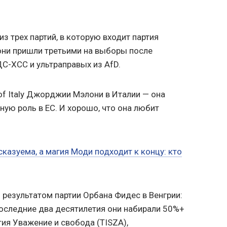
з трех партий, в которую входит партия
они пришли третьими на выборы после
С-ХСС и ультраправых из AfD.
of Italy Джорджии Мэлони в Италии — она
ную роль в ЕС. И хорошо, что она любит
казуема, а магия Моди подходит к концу: кто
 результатом партии Орбана Фидес в Венгрии:
последние два десятилетия они набирали 50%+
тия Уважение и свобода (TISZA),