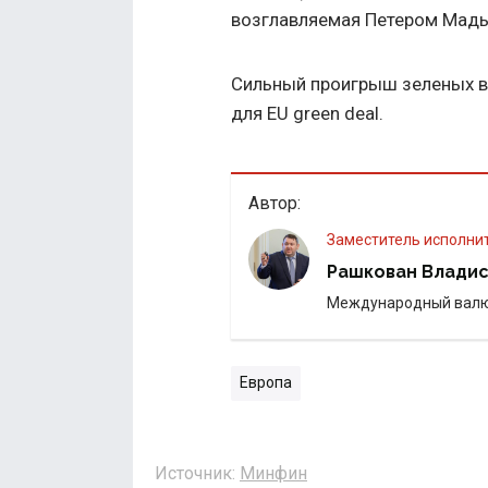
возглавляемая Петером Мадья
Сильный проигрыш зеленых в
для EU green deal.
Автор:
Заместитель исполни
Рашкован Влади
Международный вал
Европа
Источник:
Минфин