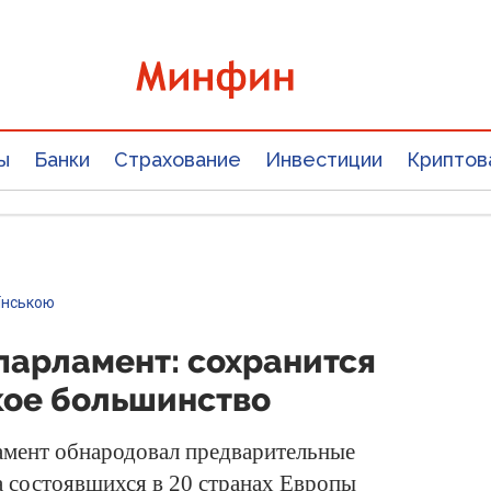
ы
Банки
Страхование
Инвестиции
Криптов
їнською
парламент: сохранится
кое большинство
мент обнародовал предварительные
а состоявшихся в 20 странах Европы