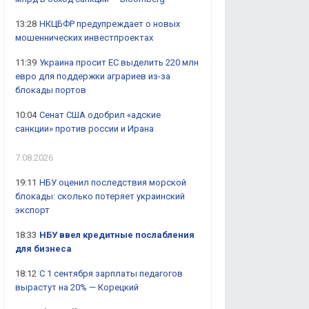
13:28
НКЦБФР предупреждает о новых
мошеннических инвестпроектах
11:39
Украина просит ЕС выделить 220 млн
евро для поддержки аграриев из-за
блокады портов
10:04
Сенат США одобрил «адские
санкции» против россии и Ирана
7.08.2026
19:11
НБУ оценил последствия морской
блокады: сколько потеряет украинский
экспорт
18:33
НБУ ввел кредитные послабления
для бизнеса
18:12
С 1 сентября зарплаты педагогов
вырастут на 20% — Корецкий