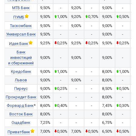
МТБ Банк
9,50%
-
9,20%
-
9,00%
-
8
9,50%
1,00%
9,20%
0,70%
9,00%
0,50%
8
ПУМБ
Таскомбанк
9,50%
-
9,00%
-
9,00%
-
7
Универсал Банк
9,50%
-
-
-
9,00%
-
8
9,25%
0,25%
9,25%
0,25%
9,50%
0,25%
1
Идея Банк
Банк
инвестиций
9,00%
-
9,00%
-
9,00%
-
8
и сбережений
Кредобанк
9,00%
1,00%
-
-
8,00%
1,00%
7
Львов
9,00%
-
9,00%
-
8,00%
-
7
Пиреус
9,00%
0,25%
-
-
8,50%
0,50%
8
Прокредит Банк
9,00%
-
-
-
8,00%
-
Форвард Банк
*
8,60%
0,40%
-
-
7,45%
0,30%
7
Восток Банк
8,00%
-
-
-
8,00%
-
7
Ощадбанк
7,25%
-
-
-
6,75%
-
5
7,00%
0,50%
7,00%
0,50%
6,50%
0,50%
5
Приватбанк