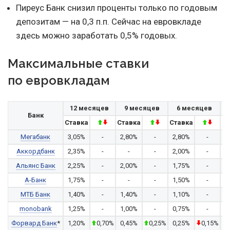
Пиреус Банк снизил проценты только по годовым
депозитам — на 0,3 п.п. Сейчас на евровкладе
здесь можно заработать 0,5% годовых.
Максимальные ставки
по евровкладам
12 месяцев
9 месяцев
6 месяцев
Банк
Ставка
Ставка
Ставка
Ст
Мегабанк
3,05%
-
2,80%
-
2,80%
-
2
Аккордбанк
2,35%
-
-
-
2,00%
-
2
Альянс Банк
2,25%
-
2,00%
-
1,75%
-
1
А-Банк
1,75%
-
-
-
1,50%
-
1
МТБ Банк
1,40%
-
1,40%
-
1,10%
-
0
monobank
1,25%
-
1,00%
-
0,75%
-
0
Форвард Банк
*
1,20%
0,70%
0,45%
0,25%
0,25%
0,15%
0