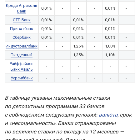
Креди Агриколь
0,01%
-
-
-
0,01%
-
Банк
ОТП Банк
0,01%
-
0,01%
-
0,01%
-
0
Приватбанк
0,01%
-
0,01%
-
0,01%
-
0
Сбербанк
0,01%
-
0,01%
-
0,01%
-
0
Индустриалбанк
-
-
1,25%
-
1,00%
-
0
Пивденный
-
-
1,35%
-
1,10%
-
0
Райффайзен
-
-
-
-
-
-
Банк Аваль
Укрсиббанк
-
-
-
-
-
-
В таблице указаны максимальные ставки
по депозитным программам 33 банков
с соблюдением следующих условий:
валюта
, срок
и «несоциальность». Банки отранжированы
по величине ставки по вкладу на 12 месяцев —