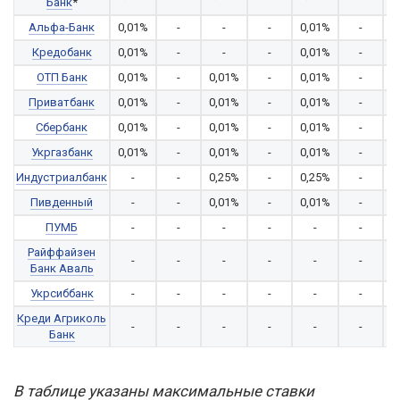
Банк
*
Альфа-Банк
0,01%
-
-
-
0,01%
-
0
Кредобанк
0,01%
-
-
-
0,01%
-
ОТП Банк
0,01%
-
0,01%
-
0,01%
-
0
Приватбанк
0,01%
-
0,01%
-
0,01%
-
0
Сбербанк
0,01%
-
0,01%
-
0,01%
-
0
Укргазбанк
0,01%
-
0,01%
-
0,01%
-
0
Индустриалбанк
-
-
0,25%
-
0,25%
-
0
Пивденный
-
-
0,01%
-
0,01%
-
0
ПУМБ
-
-
-
-
-
-
Райффайзен
-
-
-
-
-
-
Банк Аваль
Укрсиббанк
-
-
-
-
-
-
Креди Агриколь
-
-
-
-
-
-
Банк
В таблице указаны максимальные ставки