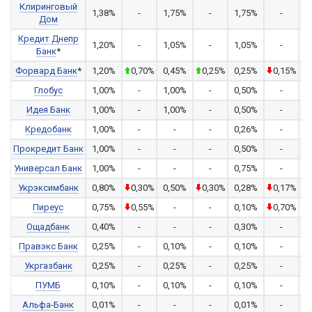
Клиринговый
1,38%
-
1,75%
-
1,75%
-
1
Дом
Кредит Днепр
1,20%
-
1,05%
-
1,05%
-
0
Банк
*
Форвард Банк
*
1,20%
0,70%
0,45%
0,25%
0,25%
0,15%
0
Глобус
1,00%
-
1,00%
-
0,50%
-
0
Идея Банк
1,00%
-
1,00%
-
0,50%
-
0
Кредобанк
1,00%
-
-
-
0,26%
-
Прокредит Банк
1,00%
-
-
-
0,50%
-
Универсал Банк
1,00%
-
-
-
0,75%
-
0
Укрэксимбанк
0,80%
0,30%
0,50%
0,30%
0,28%
0,17%
0
Пиреус
0,75%
0,55%
-
-
0,10%
0,70%
Ощадбанк
0,40%
-
-
-
0,30%
-
0
Правэкс Банк
0,25%
-
0,10%
-
0,10%
-
0
Укргазбанк
0,25%
-
0,25%
-
0,25%
-
0
ПУМБ
0,10%
-
0,10%
-
0,10%
-
Альфа-Банк
0,01%
-
-
-
0,01%
-
0