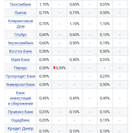
Таскомбанк
1,10%
-
0,60%
-
0,35%
-
0
Львов
0,75%
-
0,75%
-
0,50%
-
0
Клиринговый
0,70%
-
1,10%
-
1,10%
-
0
Дом
Глобус
0,60%
-
0,60%
-
0,10%
-
0
Укрэксимбанк
0,60%
-
0,50%
-
0,19%
-
0
Восток Банк
0,50%
-
-
-
0,50%
-
Идея Банк
0,50%
-
0,40%
-
0,35%
-
0
Пиреус
0,50%
0,30%
-
-
-
-
Прокредит Банк
0,50%
-
-
-
0,25%
-
Универсал Банк
0,50%
-
-
-
0,50%
-
0
Банк
инвестиций
0,45%
-
0,45%
-
0,45%
-
0
и сбережений
Правэкс Банк
0,25%
-
0,10%
-
0,10%
-
0
Ощадбанк
0,20%
-
-
-
0,15%
-
0
Кредит Днепр
0,10%
-
0,10%
-
0,10%
-
0