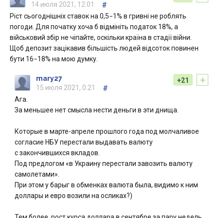
14 июля 2021, 12:01
#
Ріст сьогоднішніх ставок на 0,5−1% в гривні не роблять
погоди. Для початку хоча б відмініть податок 18%, а
військовий збір не чіпайте, оскільки країна в стадії війни.
Щоб депозит зацікавив більшість людей відсоток повинен
бути 16−18% на мою думку.
+
mary27
+21
15 июля 2021, 0:21
#
Ага.
За меньшее нет смысла нести деньги в эти днища.
Которые в марте-апреле прошлого года под молчаливое
согласие НБУ перестали выдавать валюту
с закончившихся вкладов.
Под предлогом «в Украину перестали завозить валюту
самолетами».
При этом у барыг в обменках валюта была, видимо к ним
доллары и евро возили на осликах?)
Тем более, рост курса доллара в сентябре за пару недель