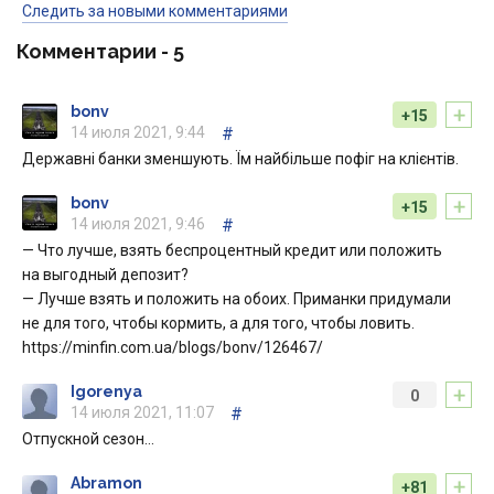
Следить за новыми комментариями
Комментарии -
5
+
bonv
+15
14 июля 2021, 9:44
#
Державні банки зменшують. Їм найбільше пофіг на клієнтів.
+
bonv
+15
14 июля 2021, 9:46
#
— Что лучше, взять беспроцентный кредит или положить
на выгодный депозит?
— Лучше взять и положить на обоих. Приманки придумали
не для того, чтобы кормить, а для того, чтобы ловить.
https://minfin.com.ua/blogs/bonv/126467/
+
Igorenya
0
14 июля 2021, 11:07
#
Отпускной сезон…
+
Abramon
+81