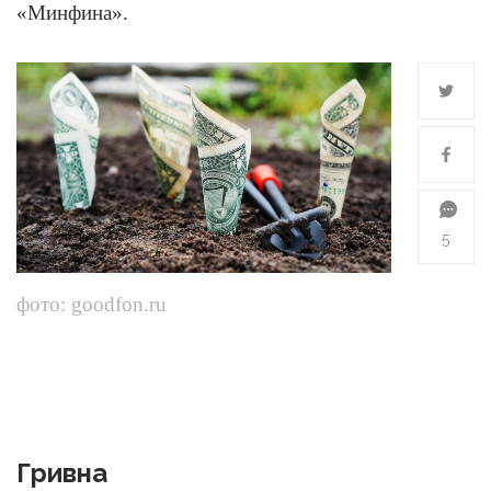
«Минфина».
5
фото: goodfon.ru
Гривна