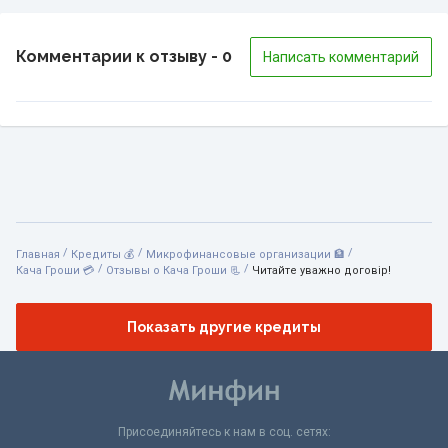
Комментарии к отзыву
- 0
Написать комментарий
/
/
/
Главная
Кредиты 💰
Микрофинансовые организации 🏦
/
/
Кача Гроши 💳
Отзывы о Кача Гроши 📃
Читайте уважно договір!
Показать другие кредиты
Присоединяйтесь к нам в соц. сетях: