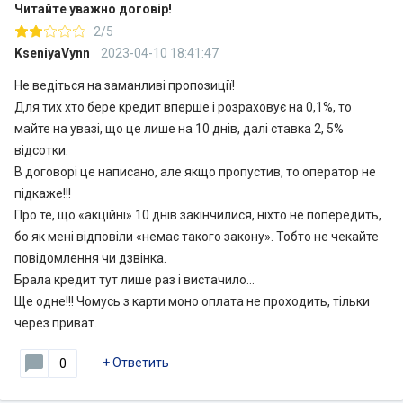
Читайте уважно договір!
2/5
KseniyaVynn
2023-04-10 18:41:47
Не ведіться на заманливі пропозиції!
Для тих хто бере кредит вперше і розраховує на 0,1%, то
майте на увазі, що це лише на 10 днів, далі ставка 2, 5%
відсотки.
В договорі це написано, але якщо пропустив, то оператор не
підкаже!!!
Про те, що «акційні» 10 днів закінчилися, ніхто не попередить,
бо як мені відповіли «немає такого закону». Тобто не чекайте
повідомлення чи дзвінка.
Брала кредит тут лише раз і вистачило…
Ще одне!!! Чомусь з карти моно оплата не проходить, тільки
через приват.
+
Ответить
0