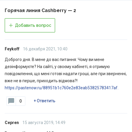
Горячая линия Cashberry — 2
Добавить вопрос
Feykoff
16 декабря 2021, 10:40
Доброго дня. В мене до вас питання: Чому ви мене
дезінформуєте? На сайті, у своєму кабінеті, я отримую
повідомлення, що мені готові надати гроші, але при зверненні,
вже не в перше, приходить відмова?!
https://pastenow.ru/88951b1c760e2e83eab53825783417af.
+
Ответить
0
Cepren
15 августа 2019, 14:49