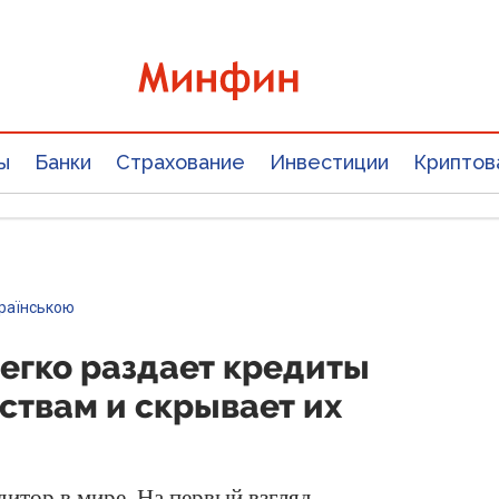
ы
Банки
Страхование
Инвестиции
Криптов
країнською
егко раздает кредиты
ствам и скрывает их
тор в мире. На первый взгляд,