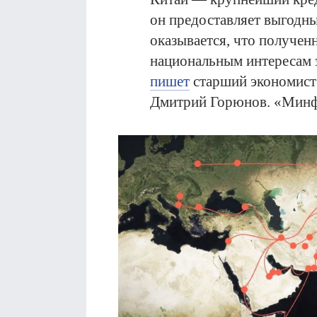
он предоставляет выгодн
оказывается, что получен
национальным интересам 
п
ишет
старший экономист 
Дмитрий Горюнов. «Минф