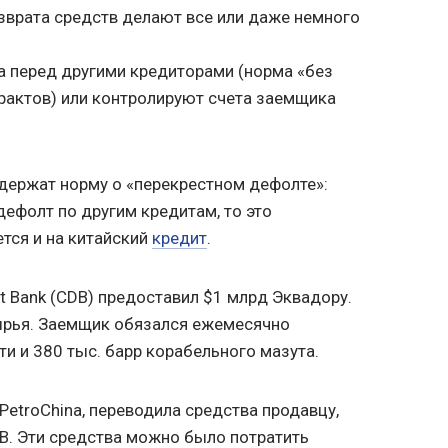
озврата средств делают все или даже немного
а перед другими кредиторами (норма «без
рактов) или контролируют счета заемщика
одержат норму о «перекрестном дефолте»:
дефолт по другим кредитам, то это
тся и на китайский
кредит
.
t Bank (CDB) предоставил $1 млрд Эквадору.
ырья. Заемщик обязался ежемесячно
ти и 380 тыс. барр корабельного мазута.
PetroChina, переводила средства продавцу,
DB. Эти средства можно было потратить