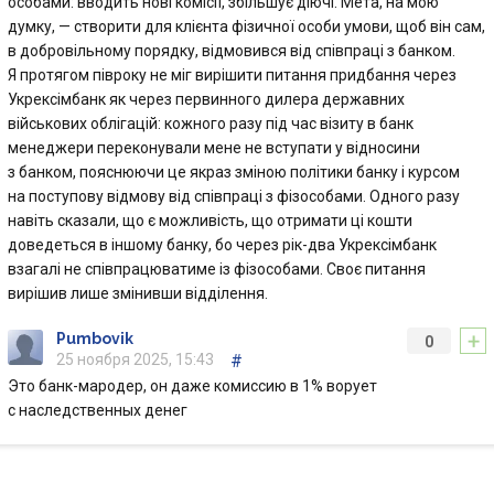
особами: вводить нові комісії, збільшує діючі. Мета, на мою
думку, — створити для клієнта фізичної особи умови, щоб він сам,
в добровільному порядку, відмовився від співпраці з банком.
Я протягом півроку не міг вирішити питання придбання через
Укрексімбанк як через первинного дилера державних
військових облігацій: кожного разу під час візиту в банк
менеджери переконували мене не вступати у відносини
з банком, пояснюючи це якраз зміною політики банку і курсом
на поступову відмову від співпраці з фізособами. Одного разу
навіть сказали, що є можливість, що отримати ці кошти
доведеться в іншому банку, бо через рік-два Укрексімбанк
взагалі не співпрацюватиме із фізособами. Своє питання
вирішив лише змінивши відділення.
+
Pumbovik
0
25 ноября 2025, 15:43
#
Это банк-мародер, он даже комиссию в 1% ворует
с наследственных денег