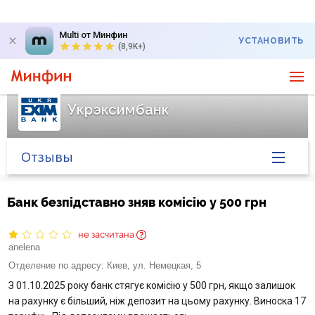
Multi от Минфин
УСТАНОВИТЬ
(8,9K+)
Укрэксимбанк
Отзывы
Главная
Банк безпідставно зняв комісію у 500 грн
Банк в новостях
не засчитана
anelena
Курс валют в банке
Отделение по адресу:
Киев, ул. Немецкая, 5
З 01.10.2025 року банк стягує комісію у 500 грн, якщо залишок
Вопросы банку
на рахунку є більший, ніж депозит на цьому рахунку. Виноска 17