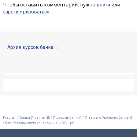
Чтобы оставить комментарий, нужно
или
войти
зарегистрироваться
Архив курсов банка
/
/
/
Главная
Банки Украины 🏦
Укрэксимбанк 💰
Отзывы о Укрэксимбанке 📝
/
Банк безпідставно зняв комісію у 500 грн