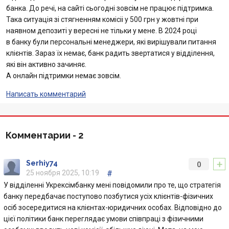
банка. До речі, на сайті сьогодні зовсім не працює підтримка.
Така ситуація зі стягненням комісіі у 500 грн у жовтні при
наявном депозиті у вересні не тільки у мене. В 2024 році
в банку були персональні менеджери, які вирішували питання
клієнтів. Зараз їх немає, банк радить звертатися у відділення,
які він активно зачиняє.
А онлайн підтримки немає зовсім.
Написать комментарий
Комментарии -
2
+
Serhiy74
0
25 ноября 2025, 10:19
#
У відділенні Укрексімбанку мені повідомили про те, що стратегія
банку передбачає поступово позбутися усіх клієнтів-фізичних
осіб зосередитися на клієнтах-юридичних особах. Відповідно до
цієї політики банк переглядає умови співпраці з фізичними