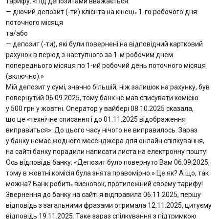
тарифу: «Під депозитами вважається:
— діючий депозит (-ти) клієнта на кінець 1-го робочого дня
Отзывы
поточного місяця
та/або
Депозиты юр. лиц
— депозит (-ти), які були повернені на відповідний картковий
рахунок в період з наступного за 1-м робочим днем
Кредити для бізнеса
попереднього місяця по 1-ий робочий день поточного місяця
(включно).»
Мій депозит у сумі, значно більшій, ніж залишок на рахунку, був
Карты
повернутий 06.09.2025, тому банк не мав списувати комісію
у 500 грн у жовтні. Оператор у вайбері 08.10.2025 сказала,
Отделения и банкоматы
що це «технічне списання і до 01.11.2025 відображення
виправиться». До цього часу нічого не виправилось. Зараз
Интернет-банкинг
у банку немає жодного месенджера для онлайн спілкування,
на сайті банку порадили написати листа на електронну пошту!
Ось відповідь банку: «Депозит було повернуто Вам 06.09.2025,
Банки-партнеры
тому в жовтні комісія була знята правомірно.» Це як? А що, так
можна? Банк робить висновок, протилежний своєму тарифу!
Акции
Звернення до банку на сайті я відправила 06.11.2025, першу
відповідь з загальними фразами отримала 12.11.2025, цитуєму
Счета для бизнеса
відповідь 19.11.2025. Таке зараз спілкування з підтримкою