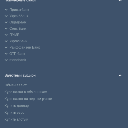
Популярные банки
Приватбанк
Укрсиббанк
Ощадбанк
Сенс Банк
ПУМБ
Укргазбанк
Райффайзен Банк
ОТП банк
monobank
Валютный аукцион
Обмен валют
Курс валют в обменниках
Курс валют на черном рынке
Купить доллар
Купить евро
Купить злотый