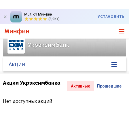
Multi от Минфин
УСТАНОВИТЬ
(8,9K+)
Укрэксимбанк
Акции
Главная
Акции Укрэксимбанка
Активные
Прошедшие
Банк в новостях
Нет доступных акций
Курс валют в банке
Вопросы банку