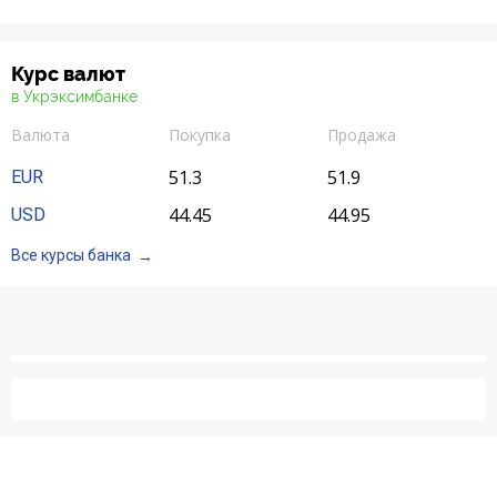
Отзывы
Курс валют
Депозиты юр. лиц
в Укрэксимбанке
Валюта
Покупка
Продажа
Кредити для бізнеса
51.3
51.9
EUR
Карты
44.45
44.95
USD
Все курсы банка
Отделения и банкоматы
Интернет-банкинг
Банки-партнеры
Акции
Счета для бизнеса