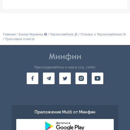
/
/
/
Главная
Банки Украины 🏦
Укрэксимбанк 💰
Отзывы о Укрэксимбанке 📝
/
Прихована комісія
Присоединяйтесь к нам в соц. сетях:
Приложение Multi от Минфин
Доступно в