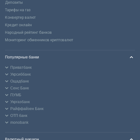
Депозиты
Тарифы на газ
Конвертер валют
Кредит онлайн
Народный рейтинг банков
Мониторинг обменников криптовалют
Популярные банки
Приватбанк
Укрсиббанк
Ощадбанк
Сенс Банк
ПУМБ
Укргазбанк
Райффайзен Банк
ОТП банк
monobank
Валютный аукцион