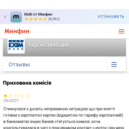
Multi от Минфин
УСТАНОВИТЬ
(8,9K+)
Укрэксимбанк
Отзывы
Главная
Прихована комісія
Банк в новостях
Oks0127
Курс валют в банке
Стикнулася з досить неприємною ситуацією що при знятті
готівки з зарплатної картки (відкритою по тарифу зарплатний)
в банкоматах інших банків стягується комісія, хоча
Вопросы банку
консультувалася в чаті з працівником контакт-центру і він мені