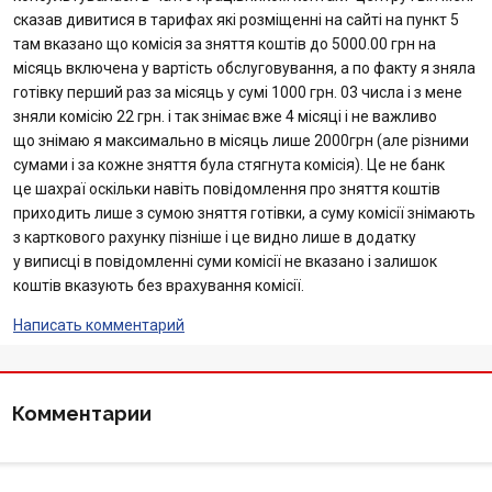
сказав дивитися в тарифах які розміщенні на сайті на пункт 5
Отзывы
там вказано що комісія за зняття коштів до 5000.00 грн на
місяць включена у вартість обслуговування, а по факту я зняла
Депозиты юр. лиц
готівку перший раз за місяць у сумі 1000 грн. 03 числа і з мене
зняли комісію 22 грн. і так знімає вже 4 місяці і не важливо
що знімаю я максимально в місяць лише 2000грн (але різними
Кредити для бізнеса
сумами і за кожне зняття була стягнута комісія). Це не банк
це шахраї оскільки навіть повідомлення про зняття коштів
Карты
приходить лише з сумою зняття готівки, а суму комісії знімають
з карткового рахунку пізніше і це видно лише в додатку
Отделения и банкоматы
у виписці в повідомленні суми комісії не вказано і залишок
коштів вказують без врахування комісії.
Интернет-банкинг
Написать комментарий
Банки-партнеры
Комментарии
Акции
Счета для бизнеса