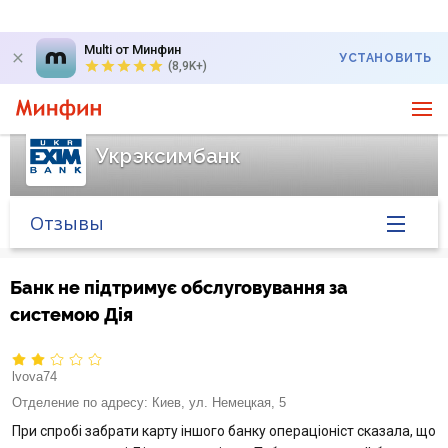
Multi от Минфин
УСТАНОВИТЬ
(8,9K+)
Укрэксимбанк
Отзывы
Главная
Банк не підтримує обслуговування за
системою Дія
Банк в новостях
Курс валют в банке
lvova74
Отделение по адресу:
Киев, ул. Немецкая, 5
Вопросы банку
При спробі забрати карту іншого банку операціоніст сказала, що