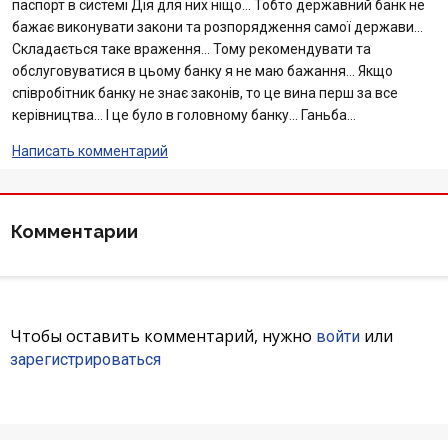
паспорт в системі Дія для них ніщо… Тобто державний банк не
Отзывы
бажає виконувати закони та розпорядження самої держави…
Складається таке враження… Тому рекомендувати та
обслуговуватися в цьому банку я не маю бажання… Якщо
Депозиты юр. лиц
співробітник банку не знає законів, то це вина перш за все
керівництва… І це було в головному банку… Ганьба…
Кредити для бізнеса
Написать комментарий
Карты
Комментарии
Отделения и банкоматы
Интернет-банкинг
Банки-партнеры
Чтобы оставить комментарий, нужно
или
войти
зарегистрироваться
Акции
Счета для бизнеса