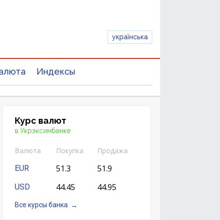
українська
алюта
Индексы
Курс валют
в Укрэксимбанке
Валюта
Покупка
Продажа
51.3
51.9
EUR
44.45
44.95
USD
Все курсы банка