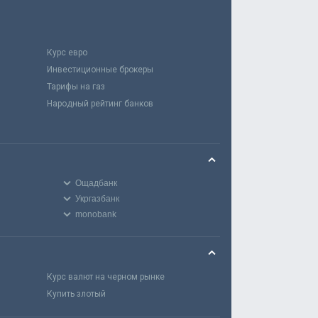
Курс евро
Инвестиционные брокеры
Тарифы на газ
Народный рейтинг банков
Ощадбанк
Укргазбанк
monobank
Курс валют на черном рынке
Купить злотый