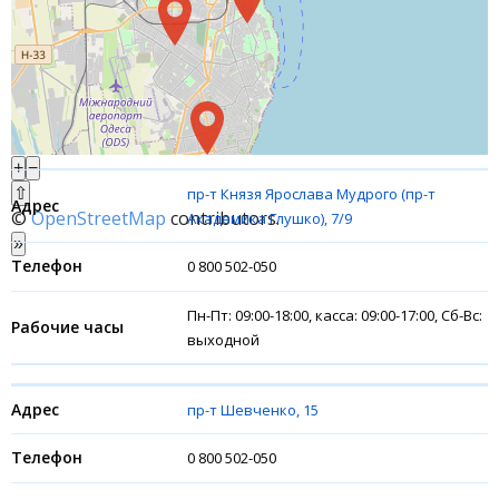
Интернет-банкинг
Банки-партнеры
Акции
+
−
Счета для бизнеса
⇧
пр-т Князя Ярослава Мудрого (пр-т
©
OpenStreetMap
contributors.
Академика Глушко), 7/9
Финансовые результаты
»
0 800 502-050
Пн-Пт: 09:00-18:00, касса: 09:00-17:00, Сб-Вс:
выходной
пр-т Шевченко, 15
0 800 502-050