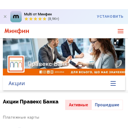
Multi от Минфин
УСТАНОВИТЬ
(8,9K+)
Правекс Банк
Акции
Главная
Акции Правекс Банка
Активные
Прошедшие
Банк в новостях
Платежные карты
Курс валют в банке