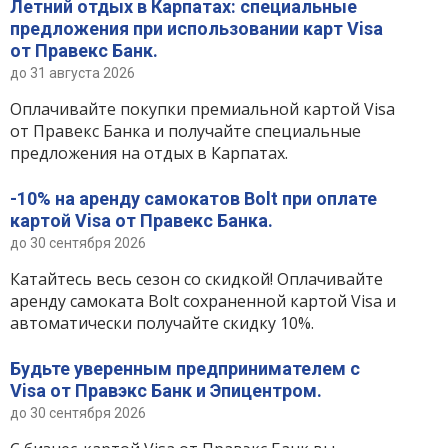
Летний отдых в Карпатах: специальные
предложения при использовании карт Visa
Вопросы банку
от Правекс Банк.
до 31 августа 2026
Отзывы
Оплачивайте покупки премиальной картой Visa
от Правекс Банка и получайте специальные
Депозиты
предложения на отдых в Карпатах.
-10% на аренду самокатов Bolt при оплате
Депозиты юр. лиц
картой Visa от Правекс Банка.
до 30 сентября 2026
Кредити для бізнеса
Катайтесь весь сезон со скидкой! Оплачивайте
аренду самоката Bolt сохраненной картой Visa и
Кредиты
автоматически получайте скидку 10%.
Карты
Будьте уверенным предпринимателем с
Visa от Правэкс Банк и Эпицентром.
Отделения и банкоматы
до 30 сентября 2026