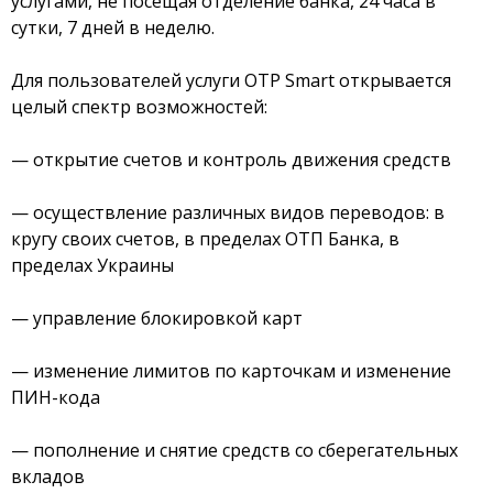
услугами, не посещая отделение банка, 24 часа в
сутки, 7 дней в неделю.
Отзывы
Для пользователей услуги OTP Smart открывается
Депозиты юр. лиц
целый спектр возможностей:
Кредити для бізнеса
— открытие счетов и контроль движения средств
Карты
— осуществление различных видов переводов: в
кругу своих счетов, в пределах ОТП Банка, в
Отделения и банкоматы
пределах Украины
Интернет-банкинг
— управление блокировкой карт
Банки-партнеры
— изменение лимитов по карточкам и изменение
ПИН-кода
Акции
— пополнение и снятие средств со сберегательных
вкладов
Счета для бизнеса